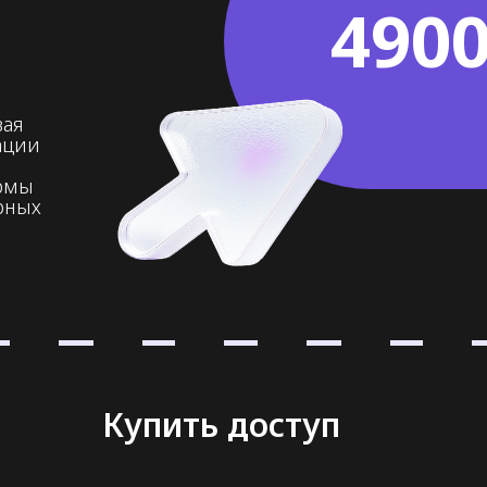
4900
вая
ации
ормы
рных
Купить доступ